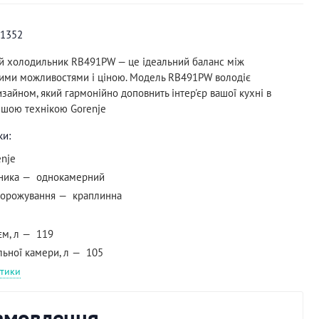
1352
 холодильник RB491PW — це ідеальний баланс між
ими можливостями і ціною. Модель RB491PW володіє
зайном, який гармонійно доповнить інтер'єр вашої кухні в
ншою технікою Gorenje
ки:
enje
ника
однокамерний
морожування
краплинна
єм, л
119
ьної камери, л
105
стики
замовлення