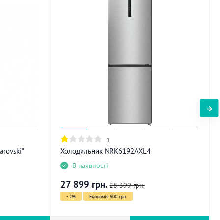
1
rovski"
Холодильник NRK6192AXL4
В наявності
27 899
грн.
28 399
грн.
- 2%
Економія 500 грн.