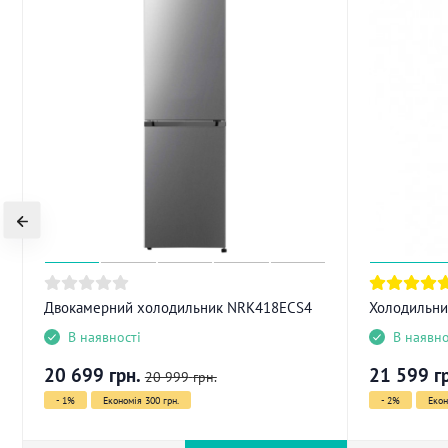
Двокамерний холодильник NRK418ECS4
Холодильн
В наявності
В наявно
20 699
грн.
21 599
г
20 999
грн.
- 1%
Економія 300 грн.
- 2%
Екон