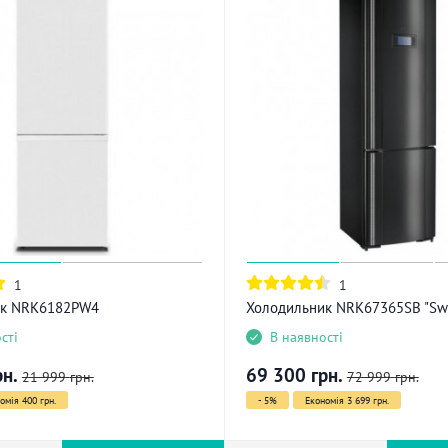
1
1
ик NRK6182PW4
Холодильник NRK67365SB "Swa
сті
В наявності
рн.
69 300
грн.
21 999
грн.
72 999
грн.
омія 400 грн.
- 5%
Економія 3 699 грн.