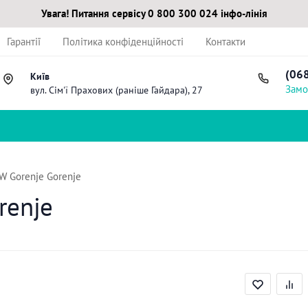
Увага! Питання сервісу 0 800 300 024 інфо-лінія
Гарантії
Політика конфіденційності
Контакти
(06
Київ
Замо
вул. Сім'ї Прахових (раніше Гайдара), 27
 Gorenje Gorenje
renje