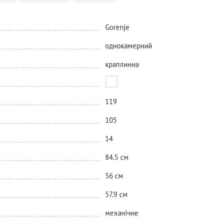
Gorenje
однокамерний
краплинна
119
105
14
84.5 см
56 см
57.9 см
механічне