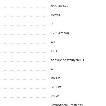
поршневий
метал
2
179 кВт год
40
LED
верхнє розташування
A+
R600a
31.5 кг
28 кг
Технологія FrostLess