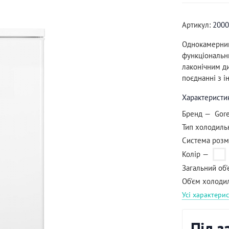
Артикул:
2000
Однокамерний
функціональн
лаконічним ди
поєднанні з і
Характеристи
Бренд
Gor
Тип холодиль
Система роз
Колір
Загальний об'
Об'єм холодил
Усі характери
Під 