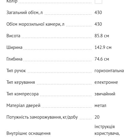
Колір
Загальний об'єм, л
430
Об'єм морозильної камери, л
430
Висота
85.8 см
Ширина
142.9 см
Глибина
74.6 см
Тип ручок
горизонтальна
Тип керування
електронне
Тип компресора
звичайний
Матеріал дверей
метал
Потужність заморожування, кг/добу
20
інструкція
Внутрішнє оснащення
користувача,