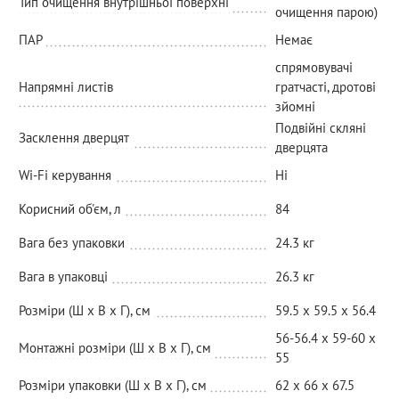
Тип очищення внутрішньої поверхні
очищення парою)
ПАР
Немає
спрямовувачі
Напрямні листів
гратчасті, дротові
зйомні
Подвійні скляні
Засклення дверцят
дверцята
Wi-Fi керування
Ні
Корисний об'єм, л
84
Вага без упаковки
24.3 кг
Вага в упаковці
26.3 кг
Розміри (Ш х В х Г), см
59.5 x 59.5 x 56.4
56-56.4 х 59-60 х
Монтажні розміри (Ш х В х Г), см
55
Розміри упаковки (Ш х В х Г), см
62 х 66 х 67.5