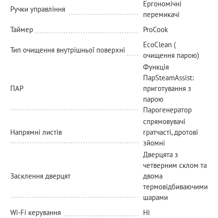
Ергономічні
Ручки управління
перемикачі
Таймер
ProCook
EcoClean (
Тип очищення внутрішньої поверхні
очищення парою)
Функція
ПарSteamAssist:
ПАР
приготування з
парою
Парогенератор
спрямовувачі
Напрямні листів
гратчасті, дротові
зйомні
Дверцята з
четверним склом та
Засклення дверцят
двома
термовідбиваючими
шарами
Wi-Fi керування
Ні