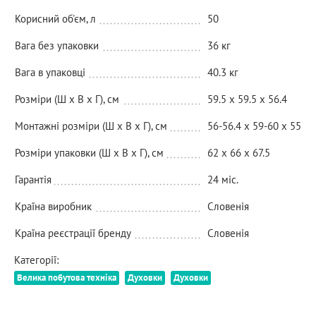
Корисний об'єм, л
50
Вага без упаковки
36 кг
Вага в упаковці
40.3 кг
Розміри (Ш х В х Г), см
59.5 x 59.5 x 56.4
Монтажні розміри (Ш х В х Г), см
56-56.4 х 59-60 х 55
Розміри упаковки (Ш х В х Г), см
62 х 66 х 67.5
Гарантія
24 міс.
Країна виробник
Словенія
Країна реєстрації бренду
Словенія
Категорії:
Велика побутова техніка
Духовки
Духовки