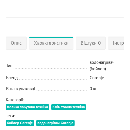
Опис
Характеристики
Відгуки 0
Інструкц
водонагрівач
Тип
(бойлер)
Бренд
Gorenje
Вага в упаковці
0 кг
Категорії:
Велика побутова техніка
Кліматична техніка
Теги:
бойлер Gorenje
водонагрівач Gorenje