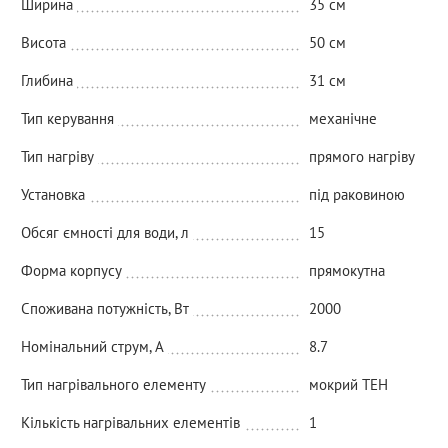
Ширина
35 см
Висота
50 см
Глибина
31 см
Тип керування
механічне
Тип нагріву
прямого нагріву
Установка
під раковиною
Обсяг ємності для води, л
15
Форма корпусу
прямокутна
Споживана потужність, Вт
2000
Номінальний струм, A
8.7
Тип нагрівального елементу
мокрий ТЕН
Кількість нагрівальних елементів
1