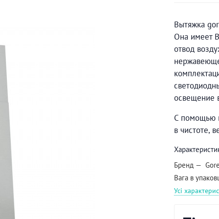
Вытяжка gor
Она имеет B
отвод возду
нержавеющей
комплектаци
светодиодн
освещение 
С помощью п
в чистоте, в
Характеристи
Бренд
Gor
Вага в упаков
Усі характери