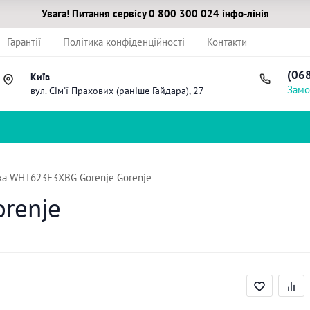
Увага! Питання сервісу 0 800 300 024 інфо-лінія
Гарантії
Політика конфіденційності
Контакти
(06
Київ
Замо
вул. Сім'ї Прахових (раніше Гайдара), 27
ка WHT623E3XBG Gorenje Gorenje
renje