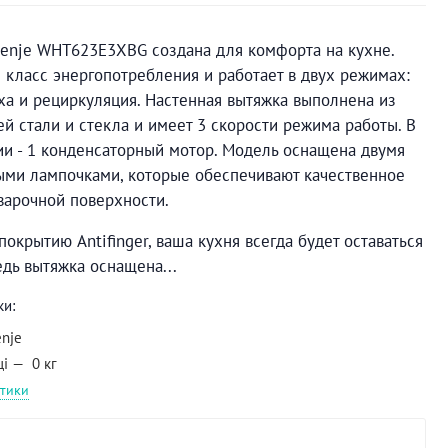
enje WHT623E3XBG создана для комфорта на кухне.
 класс энергопотребления и работает в двух режимах:
ха и рециркуляция. Настенная вытяжка выполнена из
 стали и стекла и имеет 3 скорости режима работы. В
и - 1 конденсаторный мотор. Модель оснащена двумя
ыми лампочками, которые обеспечивают качественное
варочной поверхности.
окрытию Antifinger, ваша кухня всегда будет оставаться
едь вытяжка оснащена...
ки:
enje
ці
0 кг
стики