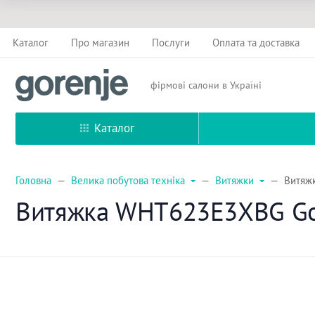
Каталог
Про магазин
Послуги
Оплата та доставка
фірмові салони в Україні
Каталог
Головна
Велика побутова техніка
Витяжки
Витяж
Витяжка WHT623E3XBG Go