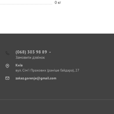
0 кг
(068) 303 98 89
Замовити дзвінок
Київ
вул. Сім'ї Прахових (раніше Гайдара), 27
zakaz.gorenje@gmail.com