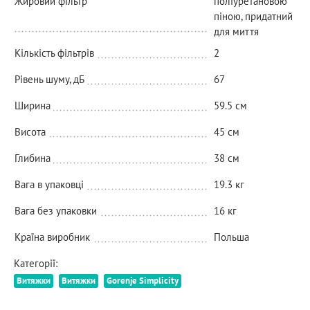
Жировий фільтр
поліуретановою
піною, придатний
для миття
Кількість фільтрів
2
Рівень шуму, дБ
67
Ширина
59.5 см
Висота
45 см
Глибина
38 см
Вага в упаковці
19.3 кг
Вага без упаковки
16 кг
Країна виробник
Польша
Категорії:
Витяжки
Витяжки
Gorenje Simplicity