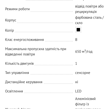
відвід повітря або
Режими роботи
рециркуляція
фарбована сталь /
Корпус
скло
Колір
Клас енергоспоживання
B
Максимальна пропускна здатність при
650 м³/год
відведенні повітря
Кількість двигунів
1
Тип управління
сенсорне
Дистанційне керування
ні
Освітлення
LED
Алюмінієвий
фільтр із