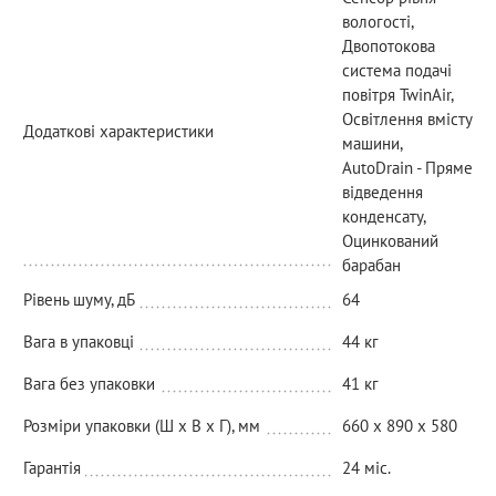
вологості,
Двопотокова
система подачі
повітря TwinAir,
Освітлення вмісту
Додаткові характеристики
машини,
AutoDrain - Пряме
відведення
конденсату,
Оцинкований
барабан
Рівень шуму, дБ
64
Вага в упаковці
44 кг
Вага без упаковки
41 кг
Розміри упаковки (Ш х В х Г), мм
660 х 890 х 580
Гарантія
24 міс.