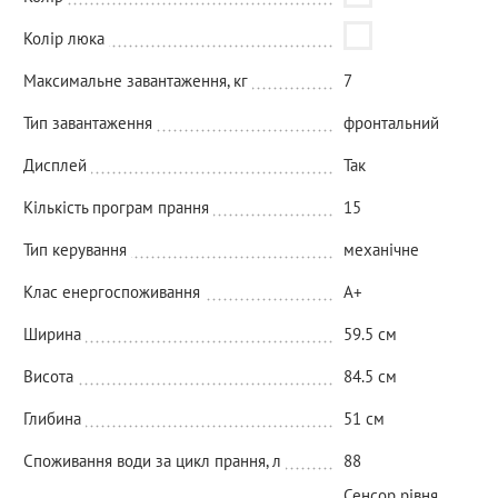
Колір люка
Максимальне завантаження, кг
7
Тип завантаження
фронтальний
Дисплей
Так
Кількість програм прання
15
Тип керування
механічне
Клас енергоспоживання
A+
Ширина
59.5 см
Висота
84.5 см
Глибина
51 см
Споживання води за цикл прання, л
88
Сенсор рівня