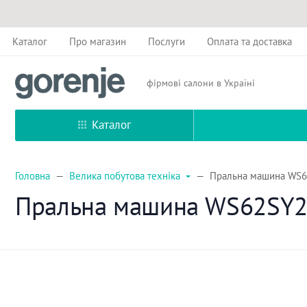
Каталог
Про магазин
Послуги
Оплата та доставка
фірмові салони в Україні
Каталог
Головна
Велика побутова техніка
Пральна машина WS6
Пральна машина WS62SY2