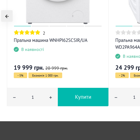
2
Пральна машина WNHPI62SCSIR/UA
Пральна ма
WD2PA964
В наявності
В наявно
19 999
грн.
24 299
г
20 999
грн.
- 5%
Економія 1 000 грн.
- 2%
Екон
Купити