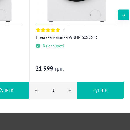
1
Пральна машина WNHPI60SCSIR
В наявності
21 999
грн.
Купити
Купити