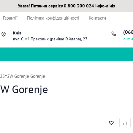
Увага! Питання сервісу 0 800 300 024 інфо-лінія
Гарантії
Політика конфіденційності
Контакти
(06
Київ
Замо
вул. Сім'ї Прахових (раніше Гайдара), 27
2SY2W Gorenje Gorenje
W Gorenje