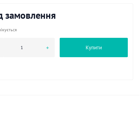
д замовлення
ікується
Купити