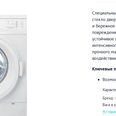
Специальны
стекло две
и бережное 
повреждения
устойчивое
интенсивног
прочного ма
воздействию
Ключевые п
Возмож
Характе
Бренд
Вага в 
Усі хар