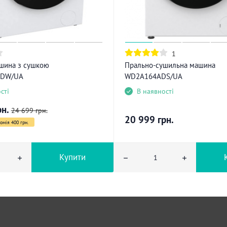
1
шина з сушкою
Прально-сушильна машина
ADW/UA
WD2A164ADS/UA
сті
В наявності
рн.
24 699
грн.
20 999
грн.
омія 400 грн.
Купити