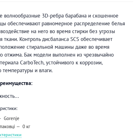
е волнообразные 3D-ребра барабана и скошенное
рцы обеспечивают равномерное распределение белья
воздействие на него во время стирки без угрозы
 ткани. Контроль дисбаланса SCS обеспечивает
 положение стиральной машины даже во время
о отжима. Бак модели выполнен из чрезвычайно
териала CarboTech, устойчивого к коррозии,
 температуры и влаги.
реимущества:
ность...
ристики:
Gorenje
упаковці
0 кг
актеристики