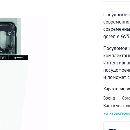
Посудомоеч
современном
современны
gorenje GV5
Посудомоечн
комплектами
Интенсивная
посудомоечн
и поможет с
Характеристи
Бренд
Gor
Вага в упаков
Усі характери