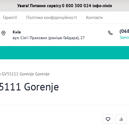
Увага! Питання сервісу 0 800 300 024 інфо-лінія
Гарантії
Політика конфіденційності
Контакти
(06
Київ
Замо
вул. Сім'ї Прахових (раніше Гайдара), 27
GV55111 Gorenje Gorenje
5111 Gorenje