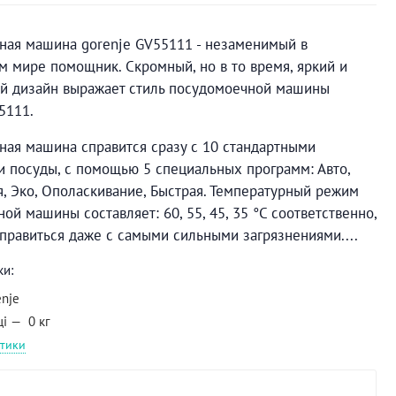
ная машина gorenje GV55111 - незаменимый в
 мире помощник. Скромный, но в то время, яркий и
й дизайн выражает стиль посудомоечной машины
5111.
ая машина справится сразу с 10 стандартными
 посуды, с помощью 5 специальных программ: Авто,
, Эко, Ополаскивание, Быстрая. Температурный режим
ой машины составляет: 60, 55, 45, 35 °C соответственно,
правиться даже с самыми сильными загрязнениями....
ки:
enje
ці
0 кг
стики