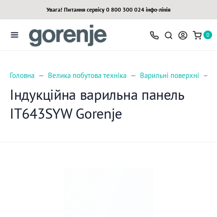
Увага! Питання сервісу 0 800 300 024 інфо-лінія
0
Головна
Велика побутова техніка
Варильні поверхні
І
Індукційна варильна панель
IT643SYW Gorenje