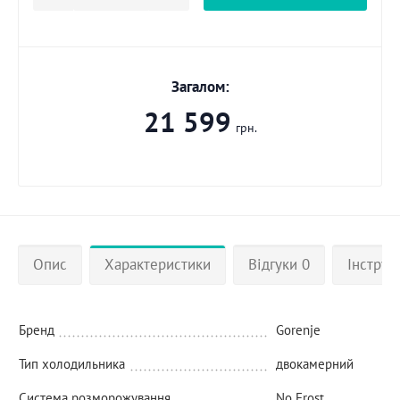
Загалом:
21 599
грн.
Опис
Характеристики
Відгуки 0
Інструкц
Бренд
Gorenje
Тип холодильника
двокамерний
Система розморожування
No Frost