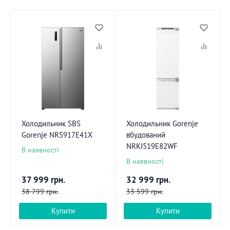
Холодильник SBS
Холодильник Gorenje
Gorenje NRS917E41X
вбудований
NRKI519E82WF
В наявності
В наявності
37 999
грн.
32 999
грн.
38 799
грн.
33 599
грн.
Купити
Купити