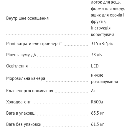
лоток для яєць,
форма для льоду,
ящик для овочів і
Внутрішнє оснащення
фруктів,
інструкція
користувача
Річні витрати електроенергії
315 кВт*рік
Рівень шуму, дБ
38 дБ
Освітлення
LED
нижнє
Морозильна камера
розташування
Клас енергоспоживання
A+
Холодоагент
R600a
Вага в упаковці
63.5 кг
Вага без упаковки
61.5 кг