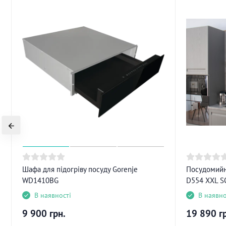
Шафа для підогріву посуду Gorenje
Посудомийн
WD1410BG
D554 XXL S
В наявності
В наявно
9 900
грн.
19 890
г