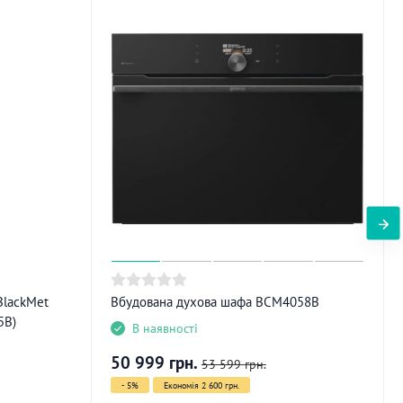
BlackMet
Вбудована духова шафа BCM4058B
5B)
В наявності
50 999
грн.
53 599
грн.
- 5%
Економія 2 600 грн.