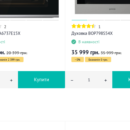
2
1
A6737E15X
Духовка BOP798S54X
сті
В наявності
рн.
35 999
грн.
20 399
грн.
35 999
грн.
номія 2 399 грн.
- 0%
Економія 0 грн.
Купити