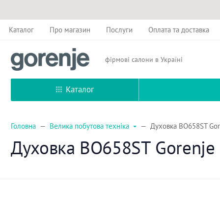
Каталог
Про магазин
Послуги
Оплата та доставка
фірмові салони в Україні
Каталог
Головна
Велика побутова техніка
Духовка BO658ST Gor
Духовка BO658ST Gorenje