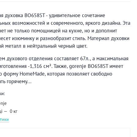
я духовка BO658ST - удивительное сочетание
ных возможностей и современного, яркого дизайна. Эта
нет не только помощницей на кухне, но и дополнит
несет изюминку и разнообразит стиль. Материал духовки
й металл в нейтральный черный цвет.
м духового отделения составляет 67л., а максимальная
готовления -1,316 см². Также, gorenje BO658ST имеет
ю форму HomeMade, которая позволяет свободно
ть горячему...
ки:
enje
ці
0 кг
стики