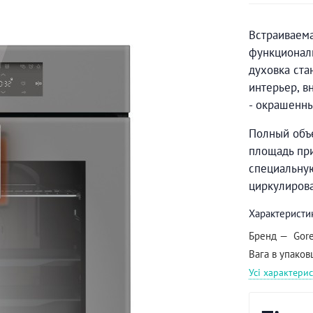
Встраиваема
функциональ
духовка ста
интерьер, в
- окрашенны
Полный объе
площадь при
специальну
циркулирова
Характеристи
Бренд
Gor
Вага в упаков
Усі характери