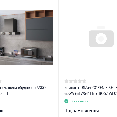
а машина вбудована ASKO
Комплект BI/set GORENJE SET 
OF FI
GoGW (GTW641EB + BO6735E0
сті
В наявності
рн.
Під замовлення