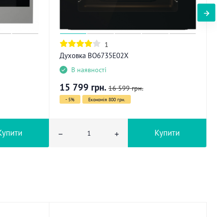
1
Духовка BO6735E02X
В наявності
15 799
грн.
16 599
грн.
- 5%
Економія 800 грн.
Купити
Купити