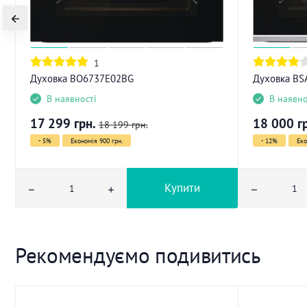
1
Духовка BO6737E02BG
Духовка BS
В наявності
В наявно
17 299
грн.
18 000
г
18 199
грн.
- 5%
Економія 900 грн.
- 12%
Еко
Купити
Рекомендуємо подивитись