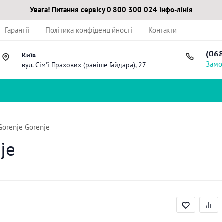
Увага! Питання сервісу 0 800 300 024 інфо-лінія
Гарантії
Політика конфіденційності
Контакти
(06
Київ
Замо
вул. Сім'ї Прахових (раніше Гайдара), 27
orenje Gorenje
je