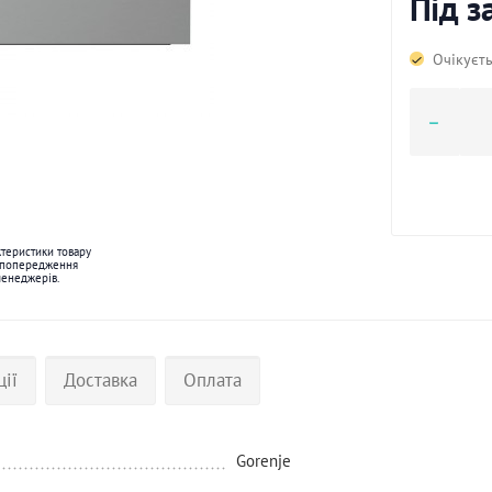
Під 
Очікуєт
ктеристики товару
 попередження
менеджерів.
ції
Доставка
Оплата
Gorenje