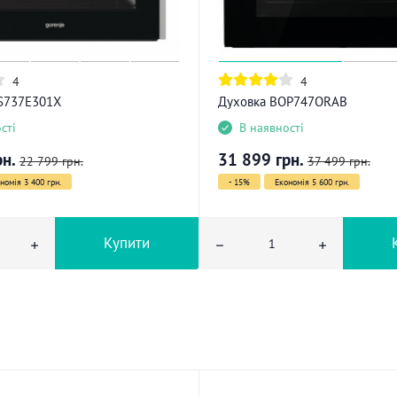
4
4
S737E301X
Духовка BOP747ORAB
сті
В наявності
рн.
31 899
грн.
22 799
грн.
37 499
грн.
номія 3 400 грн.
- 15%
Економія 5 600 грн.
Купити