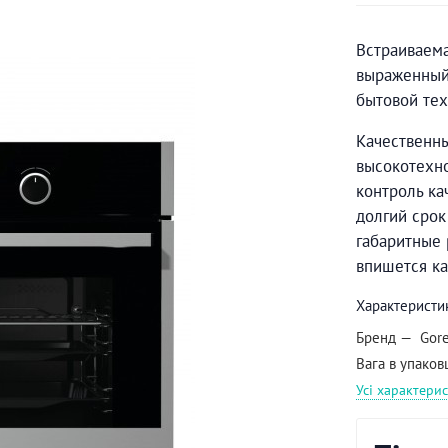
Встраиваема
выраженный 
бытовой тех
Качественн
высокотехн
контроль ка
долгий срок
габаритные 
впишется как
Характеристи
Бренд
Gor
Вага в упаков
Усі характери