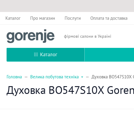
Каталог
Про магазин
Послуги
Оплата та доставка
фірмові салони в Україні
Каталог
Головна
Велика побутова техніка
Духовка BO547S10X G
Духовка BO547S10X Goren