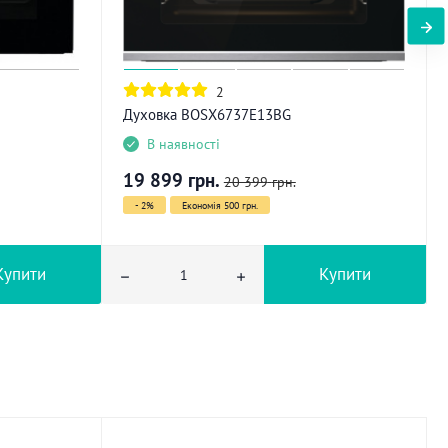
2
Духовка BOSX6737E13BG
В наявності
19 899
грн.
20 399
грн.
- 2%
Економія 500 грн.
Купити
Купити