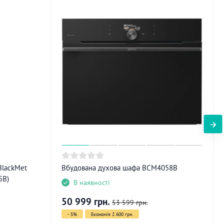
BlackMet
Вбудована духова шафа BCM4058B
5B)
В наявності
50 999
грн.
53 599
грн.
- 5%
Економія 2 600 грн.