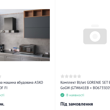
а машина вбудована ASKO
Комплект BI/set GORENJE SET 
OF FI
GoGW (GTW641EB + BO6735E0
сті
В наявності
рн.
Під замовлення