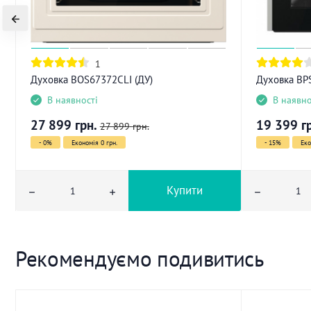
1
Духовка BOS67372CLI (ДУ)
Духовка BP
В наявності
В наявно
27 899
грн.
19 399
г
27 899
грн.
- 0%
Економія 0 грн.
- 15%
Еко
Купити
Рекомендуємо подивитись