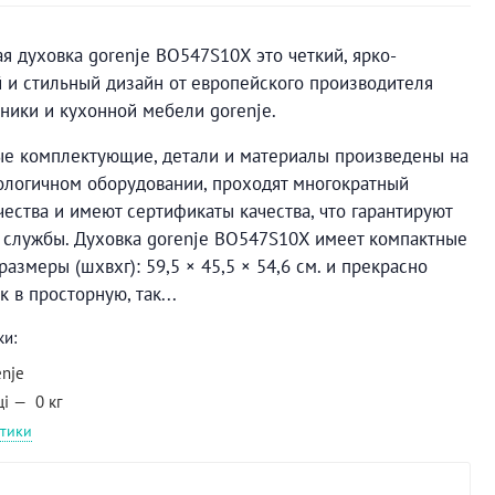
я духовка gorenje BO547S10X это четкий, ярко-
и стильный дизайн от европейского производителя
ники и кухонной мебели gorenje.
ые комплектующие, детали и материалы произведены на
ологичном оборудовании, проходят многократный
чества и имеют сертификаты качества, что гарантируют
 службы. Духовка gorenje BO547S10X имеет компактные
размеры (шхвхг): 59,5 × 45,5 × 54,6 см. и прекрасно
 в просторную, так...
ки:
enje
ці
0 кг
стики