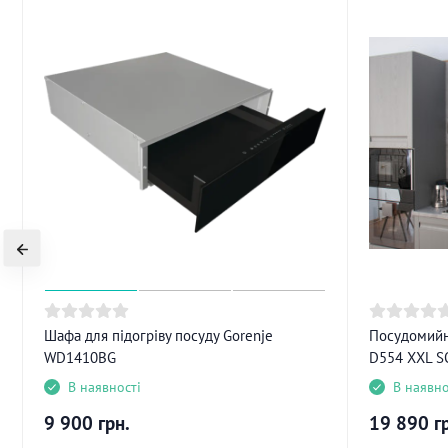
Шафа для підогріву посуду Gorenje
Посудомийн
WD1410BG
D554 XXL S
В наявності
В наявно
9 900
грн.
19 890
г