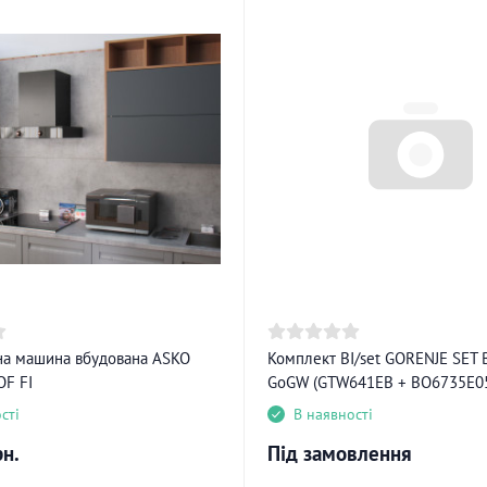
а машина вбудована ASKO
Комплект BI/set GORENJE SET 
OF FI
GoGW (GTW641EB + BO6735E0
сті
В наявності
рн.
Під замовлення