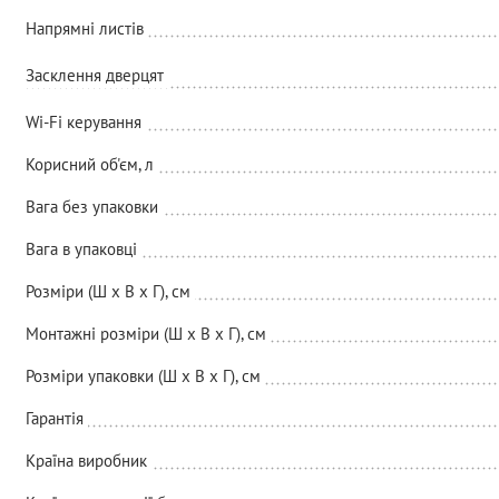
Напрямні листів
Засклення дверцят
Wi-Fi керування
Корисний об'єм, л
Вага без упаковки
Вага в упаковці
Розміри (Ш х В х Г), см
Монтажні розміри (Ш х В х Г), см
Розміри упаковки (Ш х В х Г), см
Гарантія
Країна виробник