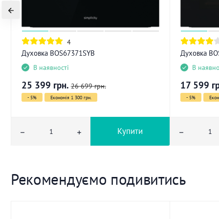
4
Духовка BOS67371SYB
Духовка B
В наявності
В наявно
25 399
грн.
17 599
г
26 699
грн.
- 5%
Економія 1 300 грн.
- 5%
Екон
Купити
Рекомендуємо подивитись