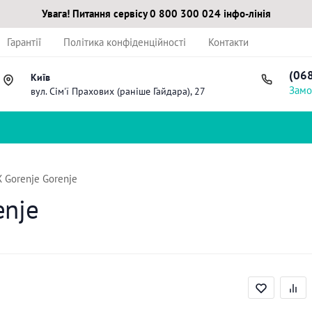
Увага! Питання сервісу 0 800 300 024 інфо-лінія
Гарантії
Політика конфіденційності
Контакти
(06
Київ
Замо
вул. Сім'ї Прахових (раніше Гайдара), 27
Gorenje Gorenje
nje