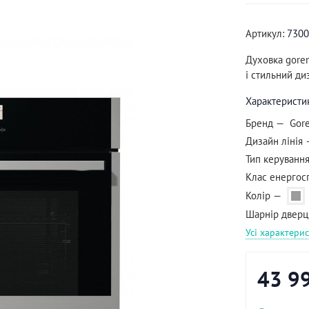
Артикул:
7300
​Духовка gore
і стильний ди
Характеристи
Бренд
Gor
Дизайн лінія
Тип керуванн
Клас енергос
Колір
Шарнір дверц
Усі характери
43 9