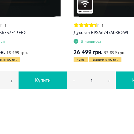
1
1
OS6737E13FBG
Духовка BPSA6747A08BGWI
сті
В наявності
рн.
26 499
грн.
18 499
грн.
32 899
грн.
омія 900 грн.
- 19%
Економія 6 400 грн.
Купити