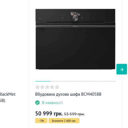
BlackMet
Вбудована духова шафа BCM4058B
5B)
В наявності
50 999
грн.
53 599
грн.
- 5%
Економія 2 600 грн.