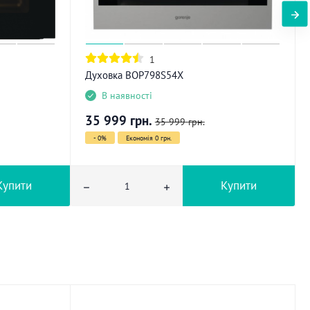
1
Духовка BOP798S54X
В наявності
35 999
грн.
35 999
грн.
- 0%
Економія 0 грн.
Купити
Купити