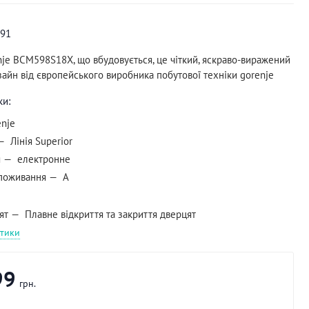
91
nje BCM598S18X, що вбудовується, це чіткий, яскраво-виражений
зайн від європейського виробника побутової техніки gorenje
ки:
enje
Лінія Superior
я
електронне
поживання
A
ят
Плавне відкриття та закриття дверцят
стики
99
грн.