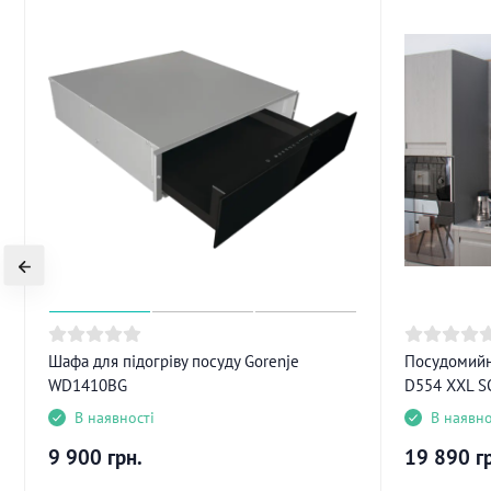
Шафа для підогріву посуду Gorenje
Посудомийн
WD1410BG
D554 XXL S
В наявності
В наявно
9 900
грн.
19 890
г