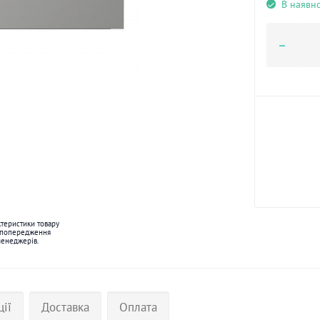
В наявно
ктеристики товару
 попередження
менеджерів.
ції
Доставка
Оплата