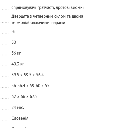
спрямовувачі гратчасті, дротові зйомні
Дверцята з четверним склом та двома
термовідбиваючими шарами
Ні
50
36 кг
40.3 кг
59.5 x 59.5 x 56.4
56-56.4 х 59-60 х 55
62 х 66 х 67.5
24 міс.
Словенія