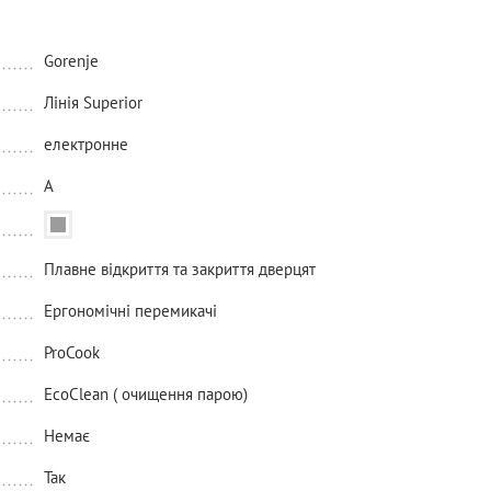
Gorenje
Лінія Superior
електронне
A
Плавне відкриття та закриття дверцят
Ергономічні перемикачі
ProCook
EcoClean ( очищення парою)
Немає
Так